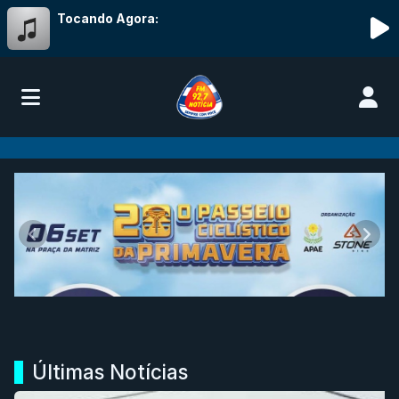
Tocando Agora:
Rádio Notícia FM 92,7
Anterior
Próx
Últimas Notícias