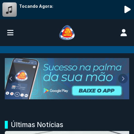
Tocando Agora:
Rádio Notícia FM 92,7
Anterior
Próx
Últimas Notícias